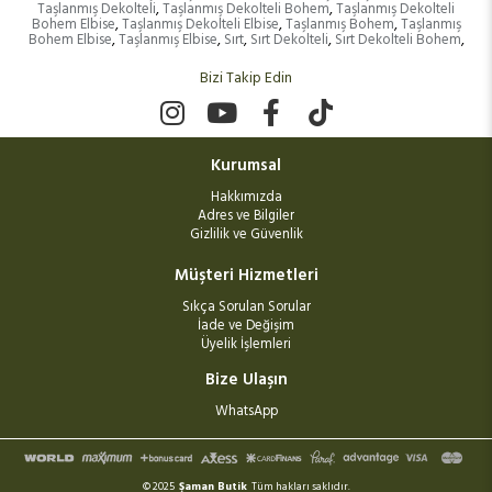
Taşlanmış Dekolteli
,
Taşlanmış Dekolteli Bohem
,
Taşlanmış Dekolteli
Bohem Elbise
,
Taşlanmış Dekolteli Elbise
,
Taşlanmış Bohem
,
Taşlanmış
Bohem Elbise
,
Taşlanmış Elbise
,
Sırt
,
Sırt Dekolteli
,
Sırt Dekolteli Bohem
,
Bizi Takip Edin
Kurumsal
Hakkımızda
Adres ve Bilgiler
Gizlilik ve Güvenlik
Müşteri Hizmetleri
Sıkça Sorulan Sorular
İade ve Değişim
Üyelik İşlemleri
Bize Ulaşın
WhatsApp
© 2025
Şaman Butik
Tüm hakları saklıdır.