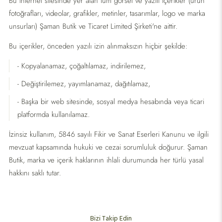
Bu internet sitesinde yer alan tüm görsel ve yazılı içerikler (ürün
fotoğrafları, videolar, grafikler, metinler, tasarımlar, logo ve marka
unsurları) Şaman Butik ve Ticaret Limited Şirketi'ne aittir.
Bu içerikler, önceden yazılı izin alınmaksızın hiçbir şekilde:
- Kopyalanamaz, çoğaltılamaz, indirilemez,
- Değiştirilemez, yayımlanamaz, dağıtılamaz,
- Başka bir web sitesinde, sosyal medya hesabında veya ticari
platformda kullanılamaz.
İzinsiz kullanım, 5846 sayılı Fikir ve Sanat Eserleri Kanunu ve ilgili
mevzuat kapsamında hukuki ve cezai sorumluluk doğurur. Şaman
Butik, marka ve içerik haklarının ihlali durumunda her türlü yasal
hakkını saklı tutar.
Bizi Takip Edin