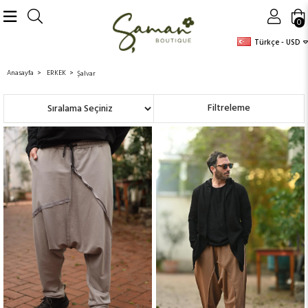
0
Türkçe - USD
Anasayfa
ERKEK
Şalvar
Sıralama
Filtreleme