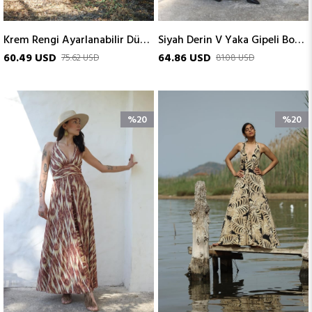
Krem Rengi Ayarlanabilir Düğmeli Askılı Keten Elbise
Siyah Derin V Yaka Gipeli Boyundan Bağlamalı İpek Elbise
60.49 USD
64.86 USD
75.62 USD
81.08 USD
%20
%20