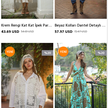
Krem Rengi Kat Kat İpek Parçalı Kolsuz Elbise
Beyaz Kolları Dantel Detaylı Bluz
43.69 USD
57.97 USD
54.61 USD
72.47 USD
YENI
YENI
%20
%20
ÜRÜN
ÜRÜN