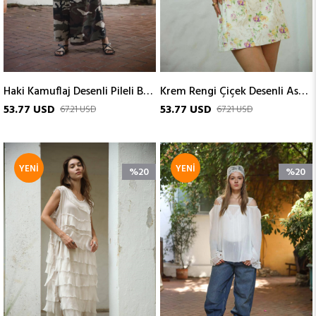
Haki Kamuflaj Desenli Pileli Bol Paça Pantolon
Krem Rengi Çiçek Desenli Askılı Mini Elbise
53.77 USD
53.77 USD
67.21 USD
67.21 USD
YENI
YENI
%20
%20
ÜRÜN
ÜRÜN