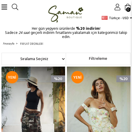
0
Türkçe - USD
Her gün yepyeni ürünlerde
%20 indirim
!
Sadece
24 saat
geçerli indirim fırsatlarını yakalamak için kategorimizi takip
edin.
Anasayfa
FIRSAT ÜRÜNLERİ
Sıralama
Filtreleme
YENI
YENI
%20
%20
ÜRÜN
ÜRÜN