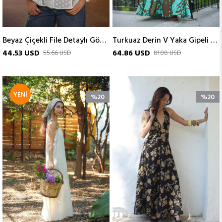
Beyaz Çiçekli File Detaylı Gömlek
Turkuaz Derin V Yaka Gipeli Boyundan Bağlamalı İpek Elbise
44.53 USD
64.86 USD
55.66 USD
81.08 USD
YENI
%20
%20
ÜRÜN