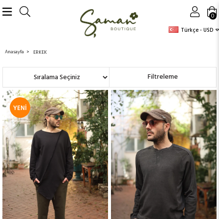
0
Türkçe - USD
Anasayfa
ERKEK
Sıralama
Filtreleme
YENI
ÜRÜN