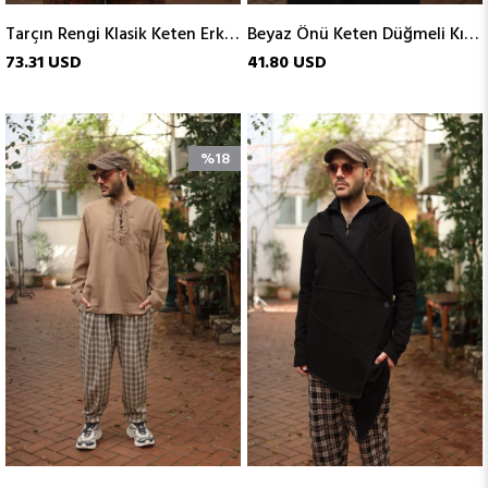
Tarçın Rengi Klasik Keten Erkek Gömlek
Beyaz Önü Keten Düğmeli Kısa Kollu Erkek Henley
73.31 USD
41.80 USD
%18