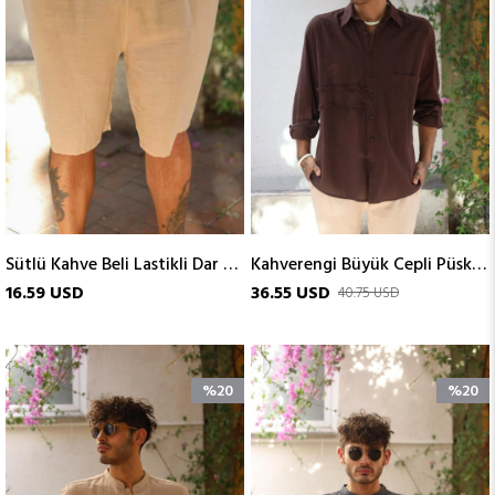
Sütlü Kahve Beli Lastikli Dar Kesim Erkek Şort
Kahverengi Büyük Cepli Püsküllü Parçalı Erkek Gömlek
16.59 USD
36.55 USD
40.75 USD
%20
%20