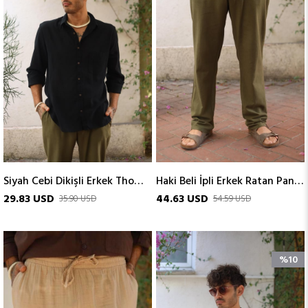
Siyah Cebi Dikişli Erkek Thomas Gömlek
Haki Beli İpli Erkek Ratan Pantolon
29.83 USD
44.63 USD
35.90 USD
54.59 USD
%10