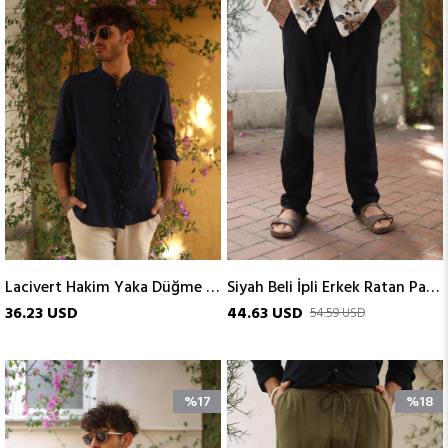
Lacivert Hakim Yaka Düğme Detaylı Erkek Gömlek
Siyah Beli İpli Erkek Ratan Pantolon
36.23 USD
44.63 USD
54.59 USD
%17
%18