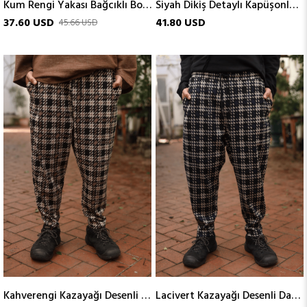
Kum Rengi Yakası Bağcıklı Bohem Erkek Gömlek
Siyah Dikiş Detaylı Kapüşonlu Düğmeli Erkek Hırka
37.60 USD
41.80 USD
45.66 USD
Kahverengi Kazayağı Desenli Dar Paça Erkek Pantolon
Lacivert Kazayağı Desenli Dar Paça Erkek Pantolon