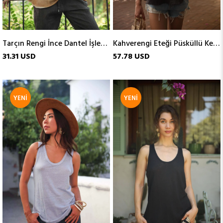
Tarçın Rengi İnce Dantel İşlemeli Atlet
Kahverengi Eteği Püsküllü Keten Atlet
31.31 USD
57.78 USD
YENI
YENI
ÜRÜN
ÜRÜN