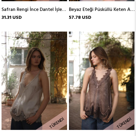
Safran Rengi İnce Dantel İşlemeli Atlet
Beyaz Eteği Püsküllü Keten Atlet
31.31 USD
57.78 USD
TÜKENDI
TÜKENDI