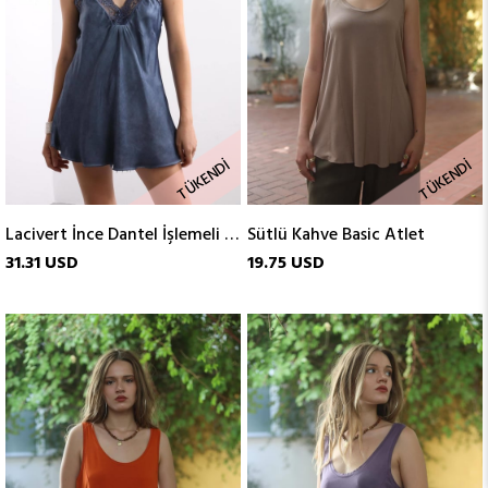
TÜKENDI
TÜKENDI
Lacivert İnce Dantel İşlemeli Atlet
Sütlü Kahve Basic Atlet
31.31 USD
19.75 USD