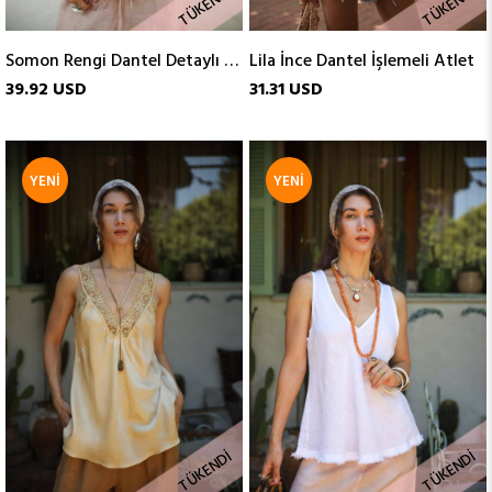
TÜKENDI
TÜKENDI
Somon Rengi Dantel Detaylı Atlet
Lila İnce Dantel İşlemeli Atlet
39.92 USD
31.31 USD
YENI
YENI
ÜRÜN
ÜRÜN
TÜKENDI
TÜKENDI