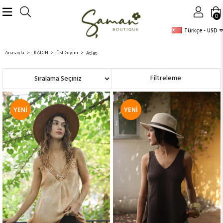
0
Türkçe - USD
Anasayfa
KADIN
Üst Giyim
Atlet
Sıralama
Filtreleme
YENI
YENI
ÜRÜN
ÜRÜN