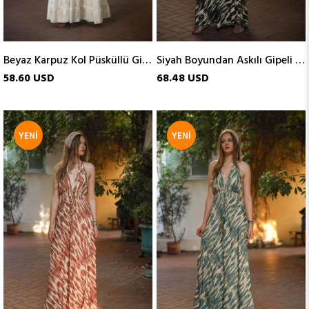
Beyaz Karpuz Kol Püsküllü Gipeli İpek Elbise
Siyah Boyundan Askılı Gipeli İpek Elbise
58.60 USD
68.48 USD
YENI
YENI
ÜRÜN
ÜRÜN