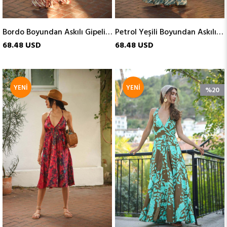
Bordo Boyundan Askılı Gipeli İpek Elbise
Petrol Yeşili Boyundan Askılı Gipeli İpek Elbise
68.48 USD
68.48 USD
YENI
YENI
%20
ÜRÜN
ÜRÜN