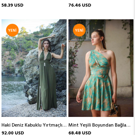
58.39 USD
76.46 USD
YENI
YENI
ÜRÜN
ÜRÜN
Haki Deniz Kabuklu Yırtmaçlı Otantik Elbise
Mint Yeşili Boyundan Bağlamalı Kısa İpek Elbise
92.00 USD
68.48 USD