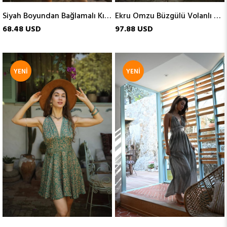
Siyah Boyundan Bağlamalı Kısa İpek Elbise
Ekru Omzu Büzgülü Volanlı Bohem Elbise
68.48 USD
97.88 USD
YENI
YENI
ÜRÜN
ÜRÜN