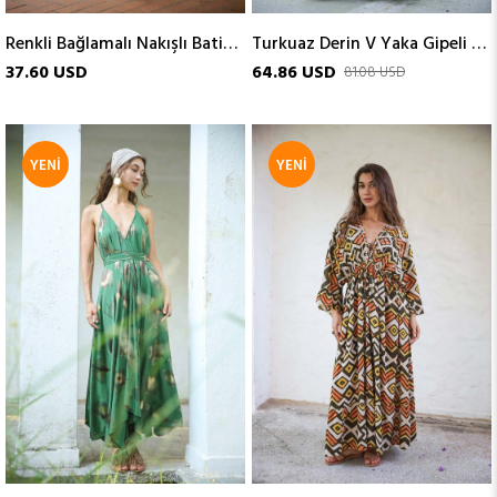
Renkli Bağlamalı Nakışlı Batik Desenli İpek Elbise
Turkuaz Derin V Yaka Gipeli Boyundan Bağlamalı İpek Elbise
37.60 USD
64.86 USD
81.08 USD
YENI
YENI
ÜRÜN
ÜRÜN