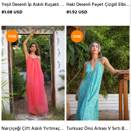
Yeşil Desenli İp Askılı Kuşaklı İpek Elbise
Haki Desenli Payet Çizgili Elbise
81.08 USD
81.92 USD
YENI
YENI
ÜRÜN
ÜRÜN
Narçiçeği Çift Askılı Yırtmaçlı İpek Elbise
Turkuaz Önü Arkası V Sırtı Bağcıklı Elbise