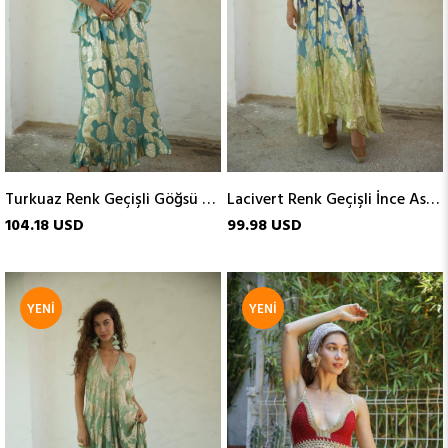
Turkuaz Renk Geçişli Göğsü Bağlamalı Parlak Elbise
Lacivert Renk Geçişli İnce Askılı Parlak Elbise
104.18 USD
99.98 USD
YENI
YENI
ÜRÜN
ÜRÜN