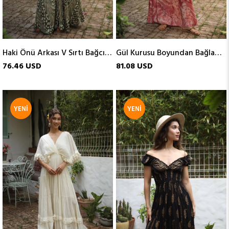
Haki Önü Arkası V Sırtı Bağcıklı Elbise
Gül Kurusu Boyundan Bağlamalı Evaze Etek İpek Elbise
76.46 USD
81.08 USD
YENI
YENI
ÜRÜN
ÜRÜN