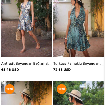
ÜRÜN
ÜRÜN
Antrasit Boyundan Bağlamalı Kısa İpek Elbise
Turkuaz Pamuklu Boyundan Bağlamalı Kısa Elbise
68.48 USD
72.68 USD
YENI
YENI
ÜRÜN
ÜRÜN