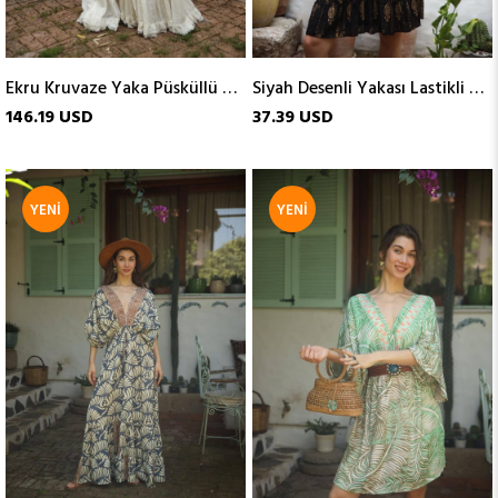
Ekru Kruvaze Yaka Püsküllü Bohem Elbise
Siyah Desenli Yakası Lastikli Kısa Elbise
146.19 USD
37.39 USD
YENI
YENI
ÜRÜN
ÜRÜN