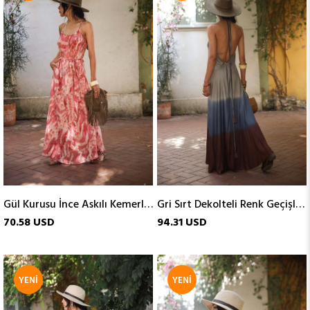
ÜRÜN
ÜRÜN
Gül Kurusu İnce Askılı Kemerli İpek Elbise
Gri Sırt Dekolteli Renk Geçişli Elbise
70.58 USD
94.31 USD
YENI
YENI