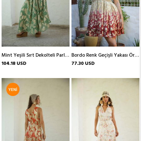
Mint Yeşili Sırt Dekolteli Parlak Elbise
Bordo Renk Geçişli Yakası Örgülü Mini Elbise
104.18 USD
77.30 USD
YENI
ÜRÜN