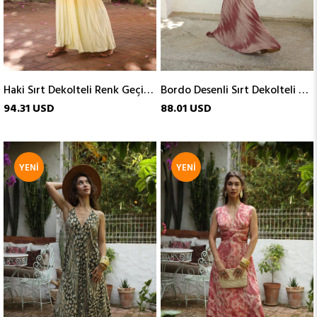
Haki Sırt Dekolteli Renk Geçişli Elbise
Bordo Desenli Sırt Dekolteli Bağlamalı Elbise
94.31 USD
88.01 USD
YENI
YENI
ÜRÜN
ÜRÜN