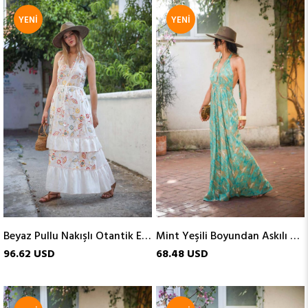
YENI
YENI
ÜRÜN
ÜRÜN
Beyaz Pullu Nakışlı Otantik Elbise
Mint Yeşili Boyundan Askılı Gipeli İpek Elbise
96.62 USD
68.48 USD