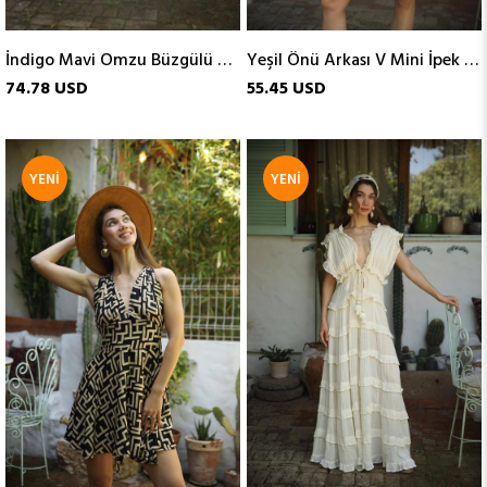
İndigo Mavi Omzu Büzgülü Otantik İpek Elbise
Yeşil Önü Arkası V Mini İpek Elbise
74.78 USD
55.45 USD
YENI
YENI
ÜRÜN
ÜRÜN