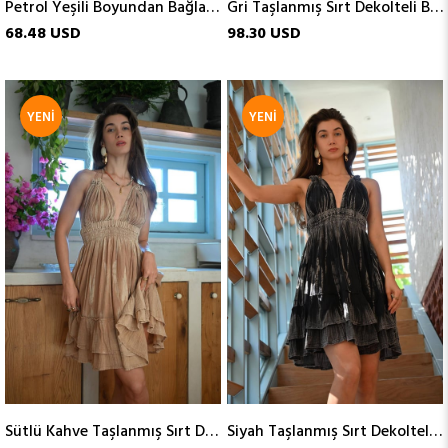
Petrol Yeşili Boyundan Bağlamalı Kısa İpek Elbise
Gri Taşlanmış Sırt Dekolteli Bohem Elbise
68.48 USD
98.30 USD
YENI
YENI
ÜRÜN
ÜRÜN
Sütlü Kahve Taşlanmış Sırt Dekolteli Volanlı Mini Elbise
Siyah Taşlanmış Sırt Dekolteli Volanlı Mini Elbise