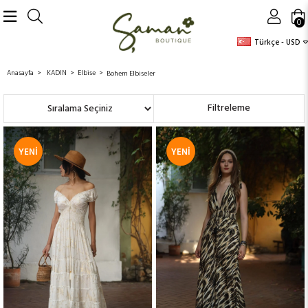
0
Türkçe - USD
Anasayfa
KADIN
Elbise
Bohem Elbiseler
Sıralama
Filtreleme
YENI
YENI
ÜRÜN
ÜRÜN