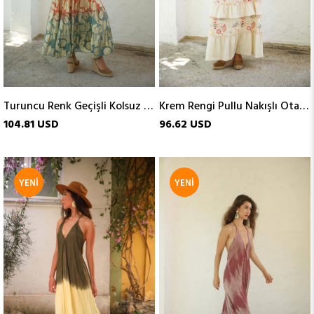
Turuncu Renk Geçişli Kolsuz Parlak Elbise
Krem Rengi Pullu Nakışlı Otantik Elbise
104.81 USD
96.62 USD
YENI
YENI
ÜRÜN
ÜRÜN