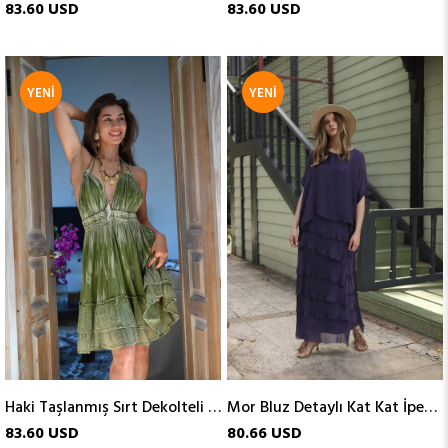
83.60 USD
83.60 USD
YENI
YENI
ÜRÜN
ÜRÜN
Haki Taşlanmış Sırt Dekolteli Volanlı Mini Elbise
Mor Bluz Detaylı Kat Kat İpek Elbise
83.60 USD
80.66 USD