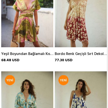
Yeşil Boyundan Bağlamalı Kısa İpek Elbise
Bordo Renk Geçişli Sırt Dekolteli Mini Elbise
68.48 USD
77.30 USD
YENI
YENI
ÜRÜN
ÜRÜN