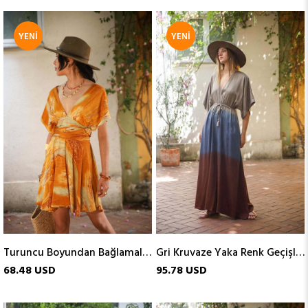
YENI
YENI
ÜRÜN
ÜRÜN
Turuncu Boyundan Bağlamalı Kısa İpek Elbise
Gri Kruvaze Yaka Renk Geçişli Elbise
68.48 USD
95.78 USD