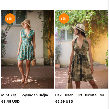
YENI
YENI
ÜRÜN
ÜRÜN
Mint Yeşili Boyundan Bağlamalı Kısa İpek Elbise
Haki Desenli Sırt Dekolteli Mini İpek Elbise
68.48 USD
62.59 USD