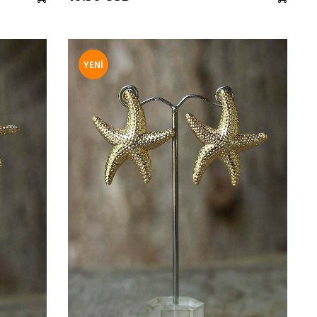
YENI
ÜRÜN