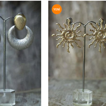
YENI
ÜRÜN