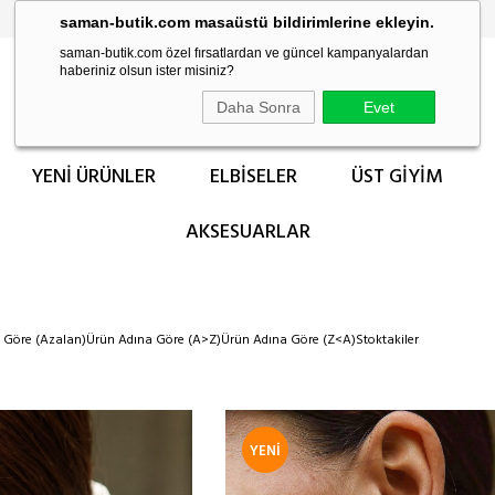
2.500 TL ÜZERİ SİPARİŞLERİNİZDE ÜCRETSİZ KARGO!
saman-butik.com masaüstü bildirimlerine ekleyin.
saman-butik.com özel fırsatlardan ve güncel kampanyalardan
haberiniz olsun ister misiniz?
Daha Sonra
Evet
YENİ ÜRÜNLER
ELBİSELER
ÜST GİYİM
AKSESUARLAR
a Göre (Azalan)
Ürün Adına Göre (A>Z)
Ürün Adına Göre (Z<A)
Stoktakiler
YENI