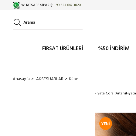
WHATSAPP SİPARİŞ:
+
90 533 647 3820
FIRSAT ÜRÜNLERİ
%50 İNDİRİM
Anasayfa
AKSESUARLAR
Küpe
Fiyata Göre (Artan)
Fiyat
YENI