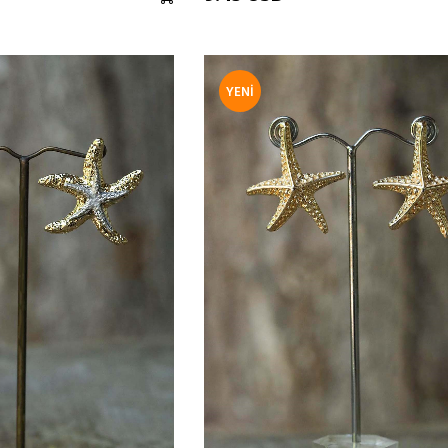
YENI
ÜRÜN