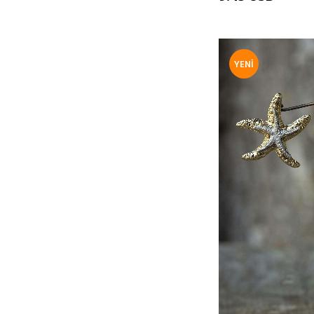
YENI
ÜRÜN