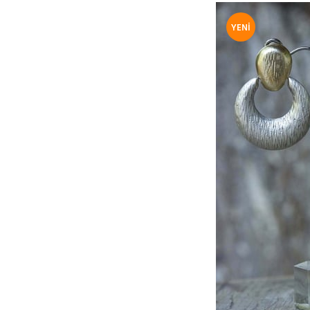
YENI
ÜRÜN