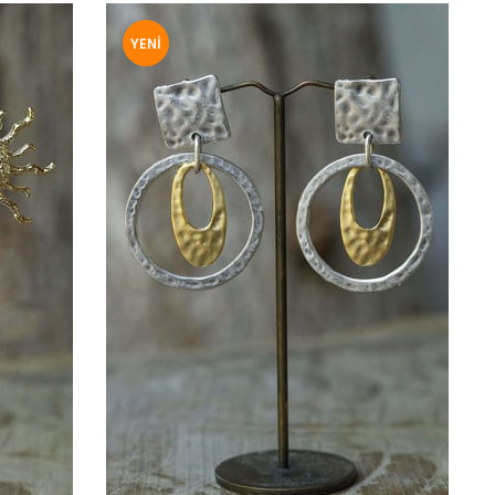
YENI
ÜRÜN