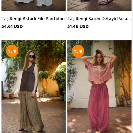
Taş Rengi Astarlı File Pantolon
Taş Rengi Saten Detaylı Paçası Lastikli Keten Pantolon
54.61 USD
51.46 USD
YENI
YENI
ÜRÜN
ÜRÜN