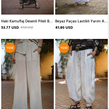
Haki Kamuflaj Desenli Pileli Bol Paça Pantolon
Beyaz Paçası Lastikli Yarım Astarlı Pantolon
53.77 USD
41.80 USD
67.21 USD
YENI
YENI
ÜRÜN
ÜRÜN