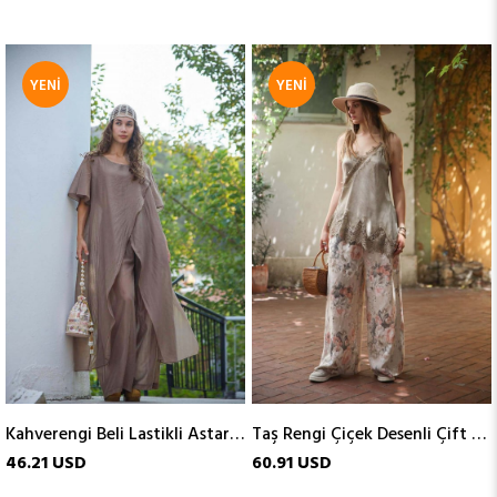
YENI
YENI
ÜRÜN
ÜRÜN
Kahverengi Beli Lastikli Astarlı Tensel Pantolon
Taş Rengi Çiçek Desenli Çift Düğmeli Keten Pantolon
46.21 USD
60.91 USD