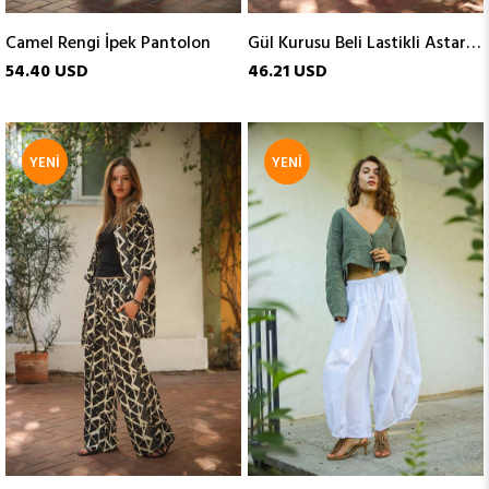
Camel Rengi İpek Pantolon
Gül Kurusu Beli Lastikli Astarlı Tensel Pantolon
54.40 USD
46.21 USD
YENI
YENI
ÜRÜN
ÜRÜN