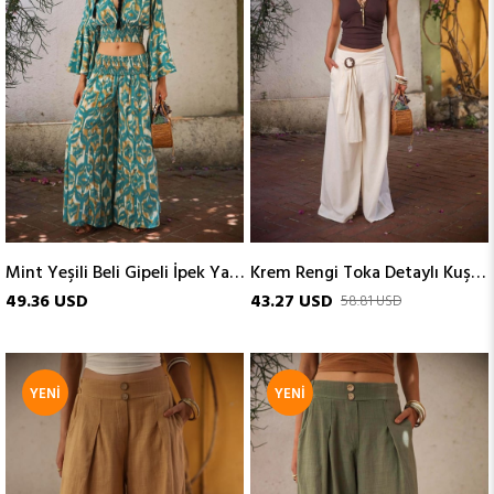
Mint Yeşili Beli Gipeli İpek Yarasa Pantolon
Krem Rengi Toka Detaylı Kuşaklı Pantolon
49.36 USD
43.27 USD
58.81 USD
YENI
YENI
ÜRÜN
ÜRÜN