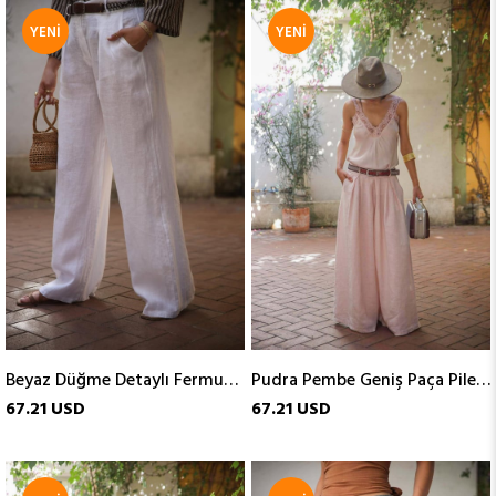
YENI
YENI
ÜRÜN
ÜRÜN
Beyaz Düğme Detaylı Fermuarlı Keten Pantolon
Pudra Pembe Geniş Paça Pileli Keten Pantolon
67.21 USD
67.21 USD