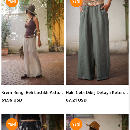
YENI
YENI
ÜRÜN
ÜRÜN
Krem Rengi Beli Lastikli Astarlı Krinkıl Pantolon
Haki Cebi Dikiş Detaylı Keten Pantolon
61.96 USD
67.21 USD
YENI
YENI