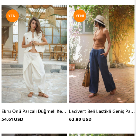
YENI
YENI
ÜRÜN
ÜRÜN
Ekru Önü Parçalı Düğmeli Keten Pantolon
Lacivert Beli Lastikli Geniş Paça Keten Pantolon
54.61 USD
62.80 USD