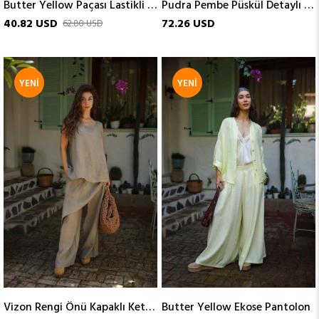
Butter Yellow Paçası Lastikli Salaş Pantolon
Pudra Pembe Püskül Detaylı Keten Pantolon
40.82 USD
72.26 USD
62.80 USD
YENI
YENI
ÜRÜN
ÜRÜN
Vizon Rengi Önü Kapaklı Keten Pantolon
Butter Yellow Ekose Pantolon