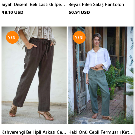
Siyah Desenli Beli Lastikli İpek Pantolon
Beyaz Pileli Salaş Pantolon
48.10 USD
60.91 USD
YENI
YENI
ÜRÜN
ÜRÜN
Kahverengi Beli İpli Arkası Cepli Keten Pantolon
Haki Önü Cepli Fermuarlı Keten Pantolon