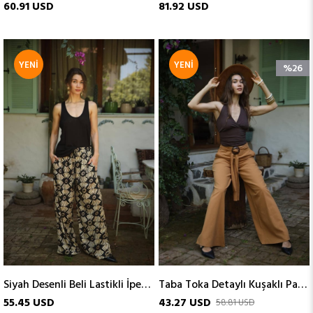
60.91 USD
81.92 USD
YENI
YENI
%26
ÜRÜN
ÜRÜN
Siyah Desenli Beli Lastikli İpek Pantolon
Taba Toka Detaylı Kuşaklı Pantolon
55.45 USD
43.27 USD
58.81 USD