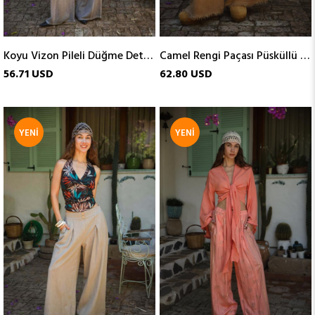
Koyu Vizon Pileli Düğme Detaylı Soft Keten Pantolon
Camel Rengi Paçası Püsküllü Keten Pantolon
56.71 USD
62.80 USD
YENI
YENI
ÜRÜN
ÜRÜN