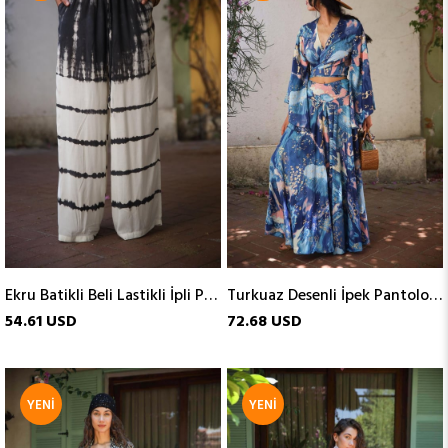
ÜRÜN
ÜRÜN
Ekru Batikli Beli Lastikli İpli Pantolon
Turkuaz Desenli İpek Pantolon Etek
54.61 USD
72.68 USD
YENI
YENI