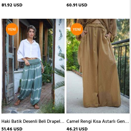
81.92 USD
60.91 USD
YENI
YENI
ÜRÜN
ÜRÜN
Haki Batik Desenli Beli Drapeli Pantolon
Camel Rengi Kısa Astarlı Geniş Paça Pantolon
51.46 USD
46.21 USD