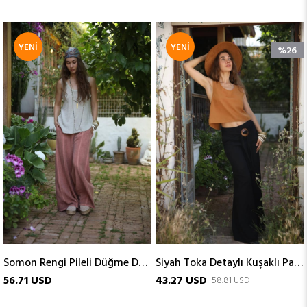
YENI
YENI
%26
ÜRÜN
ÜRÜN
Somon Rengi Pileli Düğme Detaylı Soft Keten Pantolon
Siyah Toka Detaylı Kuşaklı Pantolon
56.71 USD
43.27 USD
58.81 USD