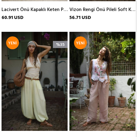
Lacivert Önü Kapaklı Keten Pantolon
Vizon Rengi Önü Pileli Soft Keten Pantolon
60.91 USD
56.71 USD
YENI
YENI
%35
ÜRÜN
ÜRÜN