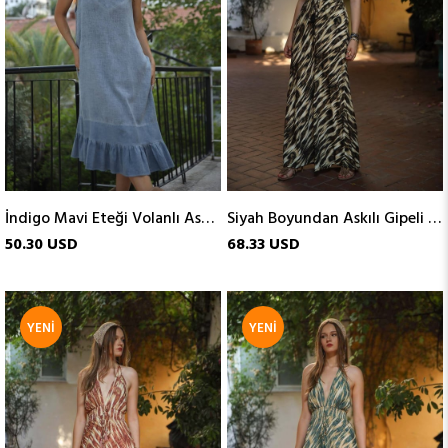
İndigo Mavi Eteği Volanlı Askılı Keten Elbise
Siyah Boyundan Askılı Gipeli İpek Elbise
50.30 USD
68.33 USD
YENI
YENI
ÜRÜN
ÜRÜN