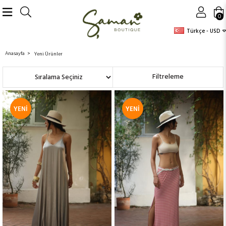
0
Türkçe - USD
Anasayfa
Yeni Ürünler
Sıralama
Filtreleme
YENI
YENI
ÜRÜN
ÜRÜN