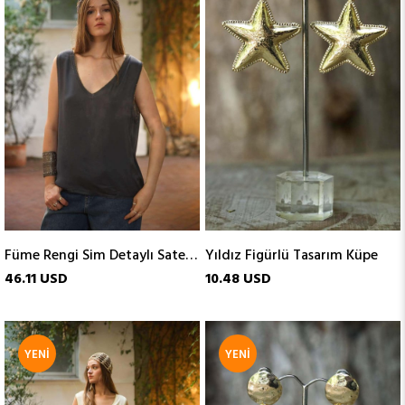
ÜRÜN
ÜRÜN
Füme Rengi Sim Detaylı Saten Kolsuz Bluz
Yıldız Figürlü Tasarım Küpe
46.11 USD
10.48 USD
YENI
YENI
ÜRÜN
ÜRÜN