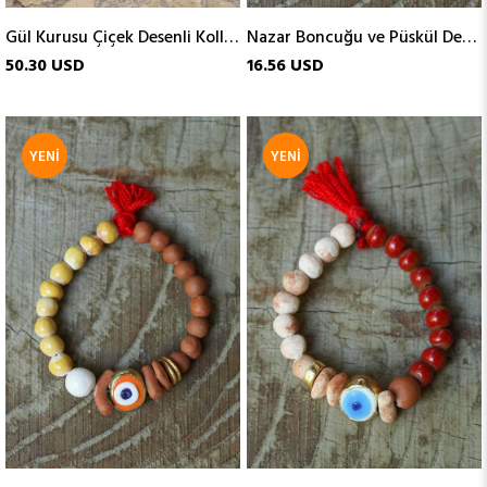
Gül Kurusu Çiçek Desenli Kolları Lastikli Elbise
Nazar Boncuğu ve Püskül Detaylı Cam Bileklik
50.30 USD
16.56 USD
YENI
YENI
ÜRÜN
ÜRÜN