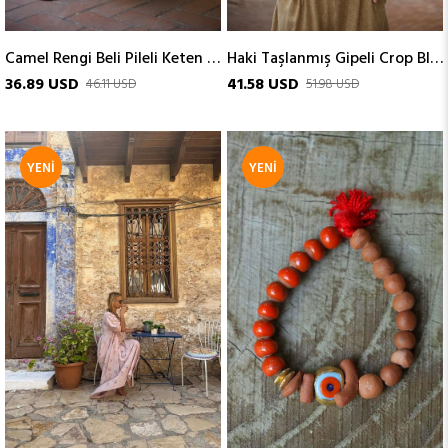
Camel Rengi Beli Pileli Keten Karışımlı Pantolon
Haki Taşlanmış Gipeli Crop Bluz
36.89 USD
41.58 USD
46.11 USD
51.98 USD
YENI
YENI
ÜRÜN
ÜRÜN