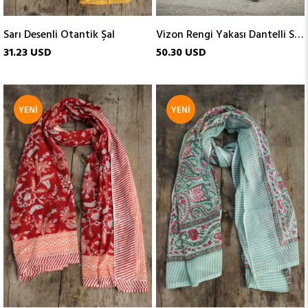
Sarı Desenli Otantik Şal
Vizon Rengi Yakası Dantelli Sırtı Gipeli Askılı Elbise
31.23 USD
50.30 USD
YENI
YENI
ÜRÜN
ÜRÜN