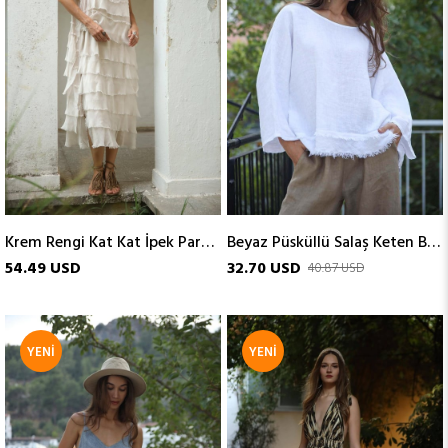
Krem Rengi Kat Kat İpek Parçalı Kolsuz Elbise
Beyaz Püsküllü Salaş Keten Bluz
54.49 USD
32.70 USD
40.87 USD
YENI
YENI
ÜRÜN
ÜRÜN