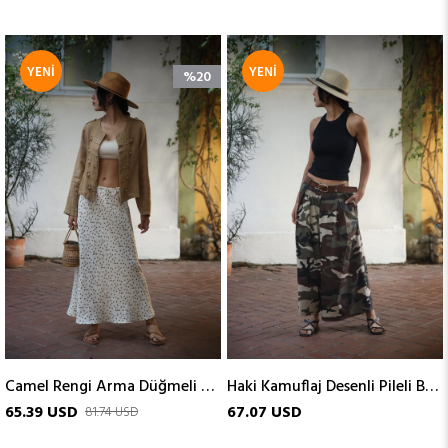
YENI
YENI
%20
ÜRÜN
ÜRÜN
Camel Rengi Arma Düğmeli Keten Ceket
Haki Kamuflaj Desenli Pileli Bol Paça Pantolon
65.39 USD
67.07 USD
81.74 USD