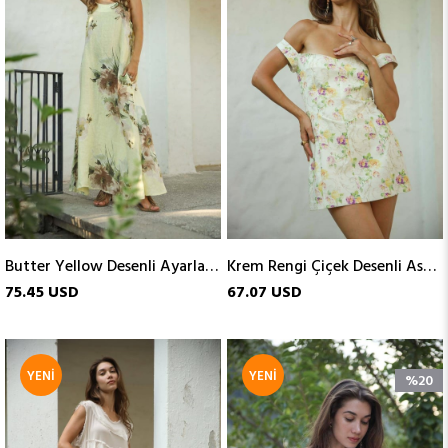
Butter Yellow Desenli Ayarlanabilir Düğmeli Askılı Keten Elbise
Krem Rengi Çiçek Desenli Askılı Mini Elbise
75.45 USD
67.07 USD
YENI
YENI
%20
ÜRÜN
ÜRÜN