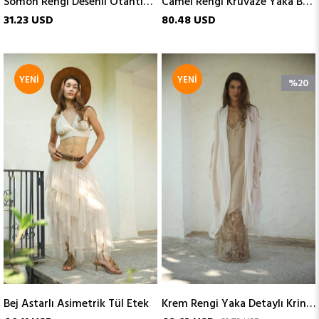
Somon Rengi Desenli Otantik Şal
Camel Rengi Kruvaze Yaka Belden Bağlamalı İpek Elbise
31.23 USD
80.48 USD
YENI
YENI
%20
ÜRÜN
ÜRÜN
Bej Astarlı Asimetrik Tül Etek
Krem Rengi Yaka Detaylı Krinkıl Kaftan