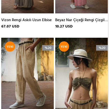
Vizon Rengi Askılı Uzun Elbise
Beyaz Nar Çiçeği Rengi Çizgili Yırtmaçlı Etek
67.07 USD
10.27 USD
YENI
YENI
%20
%20
ÜRÜN
ÜRÜN