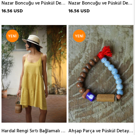
Nazar Boncuğu ve Püskül Detaylı Cam Bileklik
Nazar Boncuğu ve Püskül Detaylı Cam Bileklik
16.56 USD
16.56 USD
YENI
YENI
ÜRÜN
ÜRÜN
Hardal Rengi Sırtı Bağlamalı Askılı Keten Elbise
Ahşap Parça ve Püskül Detaylı Cam Bileklik