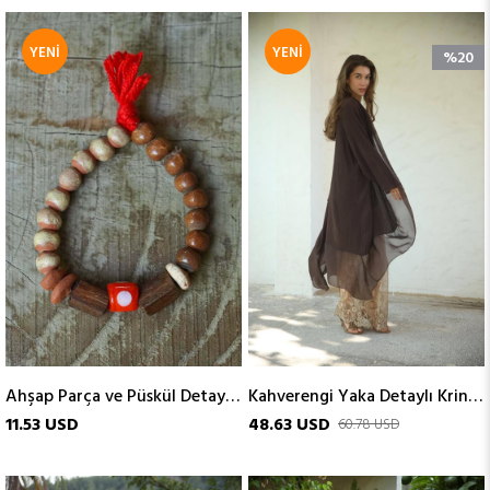
YENI
YENI
%20
ÜRÜN
ÜRÜN
Ahşap Parça ve Püskül Detaylı Cam Bileklik
Kahverengi Yaka Detaylı Krinkıl Kaftan
11.53 USD
48.63 USD
60.78 USD