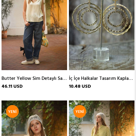
Butter Yellow Sim Detaylı Saten Kolsuz Bluz
İç İçe Halkalar Tasarım Kaplama Küpe
46.11 USD
10.48 USD
YENI
YENI
ÜRÜN
ÜRÜN