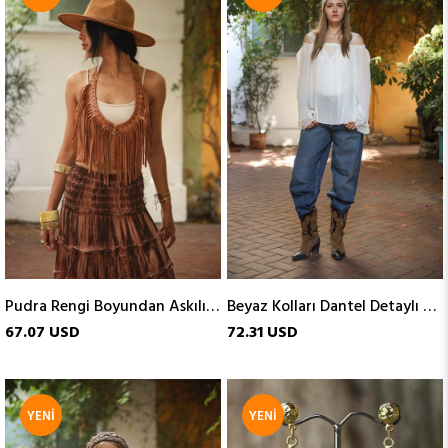
ÜRÜN
ÜRÜN
Pudra Rengi Boyundan Askılı Tasarım Deri Yelek
Beyaz Kolları Dantel Detaylı Bluz
67.07 USD
72.31 USD
YENI
YENI