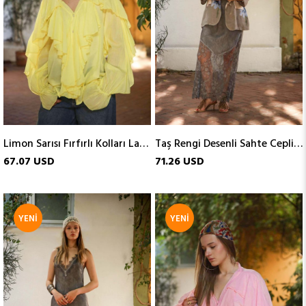
Limon Sarısı Fırfırlı Kolları Lastikli Gömlek
Taş Rengi Desenli Sahte Cepli Keten Ceket
67.07 USD
71.26 USD
YENI
YENI
ÜRÜN
ÜRÜN