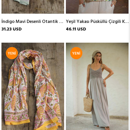
İndigo Mavi Desenli Otantik Şal
Yeşil Yakası Püsküllü Çizgili Kolsuz Bluz
31.23 USD
46.11 USD
YENI
YENI
ÜRÜN
ÜRÜN