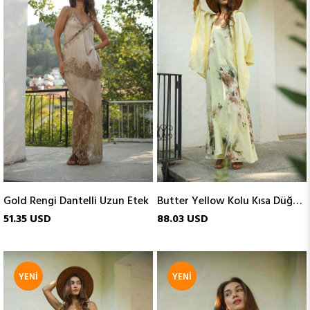
ÜRÜN
ÜRÜN
Gold Rengi Dantelli Uzun Etek
Butter Yellow Kolu Kısa Düğmeli Keten Tunik
51.35 USD
88.03 USD
YENI
YENI
ÜRÜN
ÜRÜN