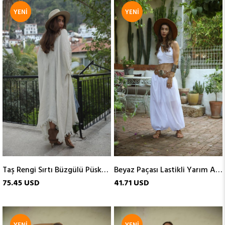
YENI
YENI
ÜRÜN
ÜRÜN
Taş Rengi Sırtı Büzgülü Püsküllü Keten Kaftan
Beyaz Paçası Lastikli Yarım Astarlı Pantolon
75.45 USD
41.71 USD