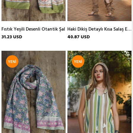
Fıstık Yeşili Desenli Otantik Şal
Haki Dikiş Detaylı Kısa Salaş Elbise
31.23 USD
40.87 USD
YENI
YENI
ÜRÜN
ÜRÜN