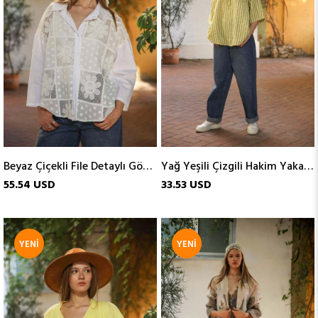
Beyaz Çiçekli File Detaylı Gömlek
Yağ Yeşili Çizgili Hakim Yaka Üç Düğmeli Gömlek
55.54 USD
33.53 USD
YENI
YENI
ÜRÜN
ÜRÜN