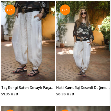
YENI
YENI
ÜRÜN
ÜRÜN
Taş Rengi Saten Detaylı Paçası Lastikli Keten Pantolon
Haki Kamuflaj Desenli Düğme Detaylı Yarasa Kol Bluz
51.35 USD
50.30 USD