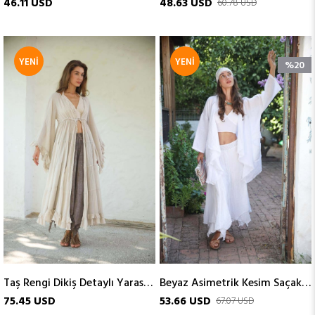
46.11 USD
48.63 USD
60.78 USD
YENI
YENI
%20
ÜRÜN
ÜRÜN
Taş Rengi Dikiş Detaylı Yarasa Kol Kaftan
Beyaz Asimetrik Kesim Saçaklı Kısa Keten Kaftan
75.45 USD
53.66 USD
67.07 USD