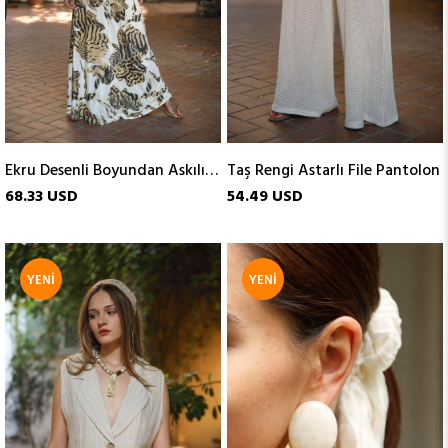
Ekru Desenli Boyundan Askılı Gipeli İpek Elbise
Taş Rengi Astarlı File Pantolon
68.33 USD
54.49 USD
YENI
YENI
ÜRÜN
ÜRÜN