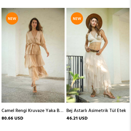
NEW
NEW
ITEM
ITEM
Camel Rengi Kruvaze Yaka Belden Bağlamalı İpek Elbise
Bej Astarlı Asimetrik Tül Etek
80.66 USD
46.21 USD