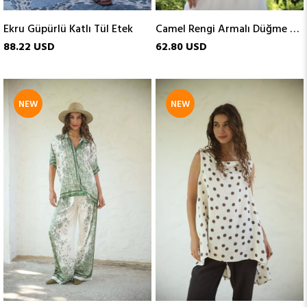
Ekru Güpürlü Katlı Tül Etek
Camel Rengi Armalı Düğme Detaylı Keten Yelek
88.22 USD
62.80 USD
NEW
NEW
ITEM
ITEM