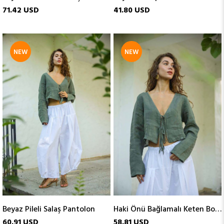
71.42 USD
41.80 USD
NEW
NEW
ITEM
ITEM
Beyaz Pileli Salaş Pantolon
Haki Önü Bağlamalı Keten Bolero
60.91 USD
58.81 USD