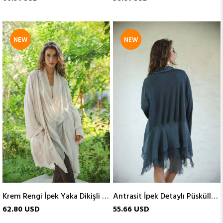
NEW
NEW
ITEM
ITEM
Krem Rengi İpek Yaka Dikişli Judith Tunik
Antrasit İpek Detaylı Püsküllü Hırka
62.80 USD
55.66 USD