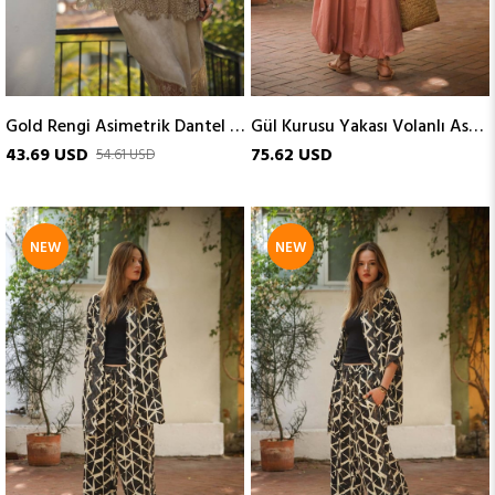
Gold Rengi Asimetrik Dantel Detaylı Askılı Bluz
Gül Kurusu Yakası Volanlı Askılı Balon Elbise
43.69 USD
75.62 USD
54.61 USD
NEW
NEW
ITEM
ITEM