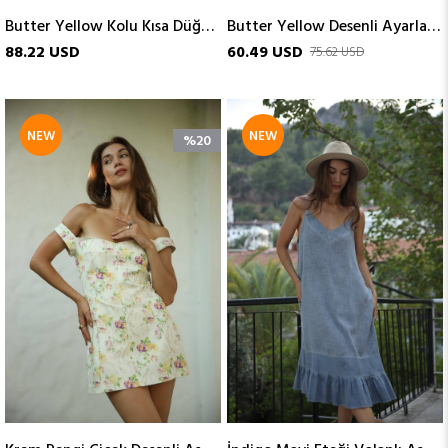
Butter Yellow Kolu Kısa Düğmeli Keten Tunik
Butter Yellow Desenli Ayarlanabilir Düğmeli Askılı Keten Elbise
88.22 USD
60.49 USD
75.62 USD
NEW
NEW
%20
ITEM
ITEM