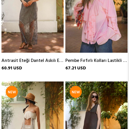
Antrasit Eteği Dantel Askılı Elbise
Pembe Fırfırlı Kolları Lastikli Gömlek
60.91 USD
67.21 USD
NEW
NEW
ITEM
ITEM