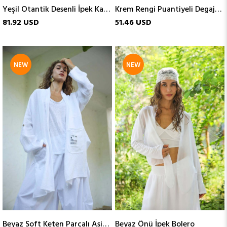
Yeşil Otantik Desenli İpek Karışımlı Takım
Krem Rengi Puantiyeli Degaje Yaka Tunik
81.92 USD
51.46 USD
NEW
NEW
ITEM
ITEM
Beyaz Soft Keten Parçalı Asimetrik Kaftan
Beyaz Önü İpek Bolero