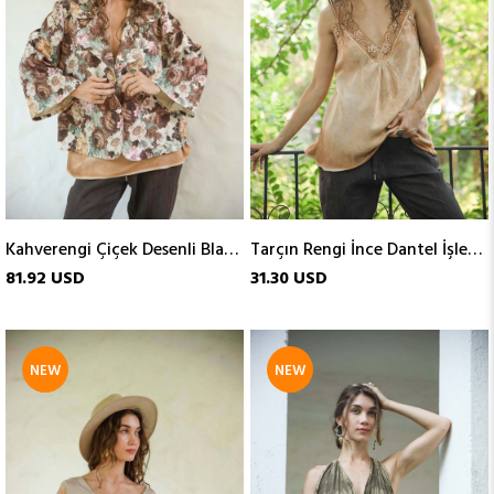
Kahverengi Çiçek Desenli Blazer Ceket
Tarçın Rengi İnce Dantel İşlemeli Atlet
81.92 USD
31.30 USD
NEW
NEW
ITEM
ITEM