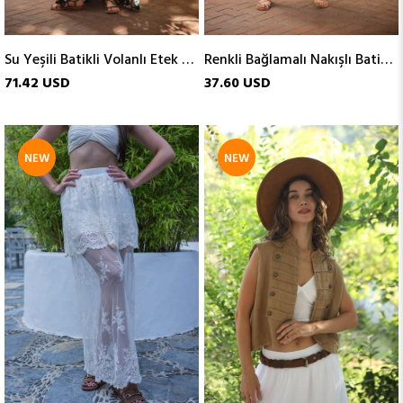
Su Yeşili Batikli Volanlı Etek ve Bolero Takım
Renkli Bağlamalı Nakışlı Batik Desenli İpek Elbise
71.42 USD
37.60 USD
NEW
NEW
ITEM
ITEM