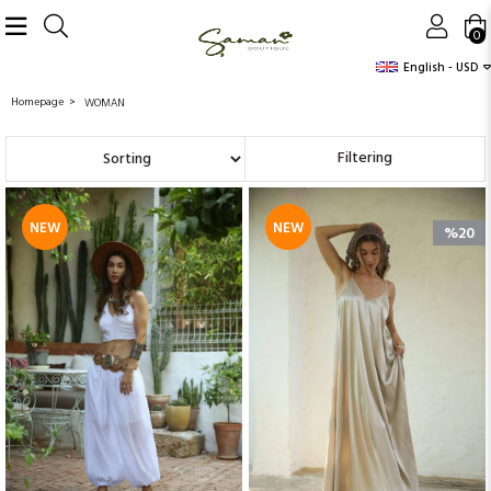
0
English - USD
Homepage
WOMAN
Sort
Filtering
NEW
NEW
%20
ITEM
ITEM