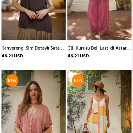
Kahverengi Sim Detaylı Saten Kolsuz Bluz
Gül Kurusu Beli Lastikli Astarlı Tensel Pantolon
46.21 USD
46.21 USD
NEW
NEW
ITEM
ITEM