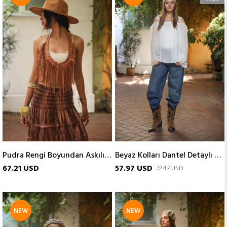
ITEM
ITEM
Pudra Rengi Boyundan Askılı Tasarım Deri Yelek
Beyaz Kolları Dantel Detaylı Bluz
67.21 USD
57.97 USD
72.47 USD
NEW
NEW