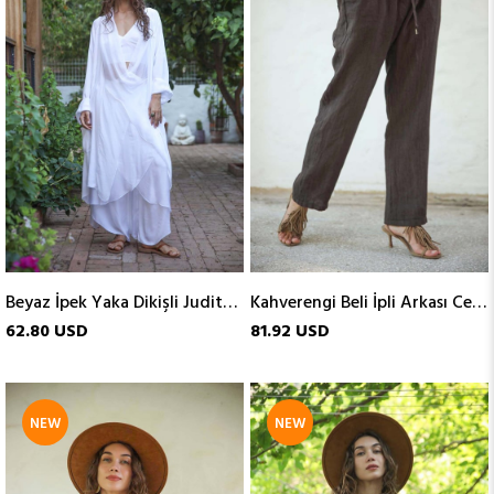
ITEM
ITEM
Beyaz İpek Yaka Dikişli Judith Tunik
Kahverengi Beli İpli Arkası Cepli Keten Pantolon
62.80 USD
81.92 USD
NEW
NEW
ITEM
ITEM