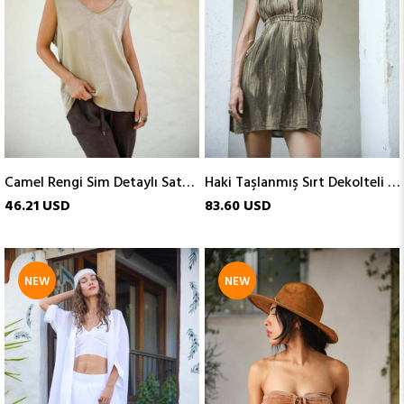
Camel Rengi Sim Detaylı Saten Kolsuz Bluz
Haki Taşlanmış Sırt Dekolteli Volanlı Mini Elbise
46.21 USD
83.60 USD
NEW
NEW
ITEM
ITEM