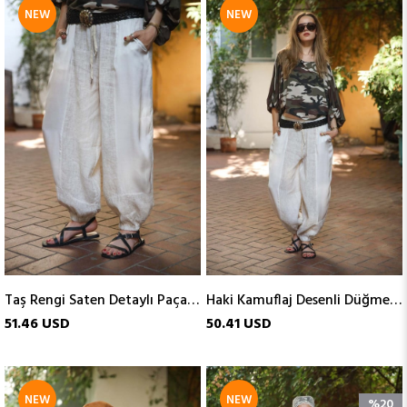
NEW
NEW
ITEM
ITEM
Taş Rengi Saten Detaylı Paçası Lastikli Keten Pantolon
Haki Kamuflaj Desenli Düğme Detaylı Yarasa Kol Bluz
51.46 USD
50.41 USD
NEW
NEW
%20