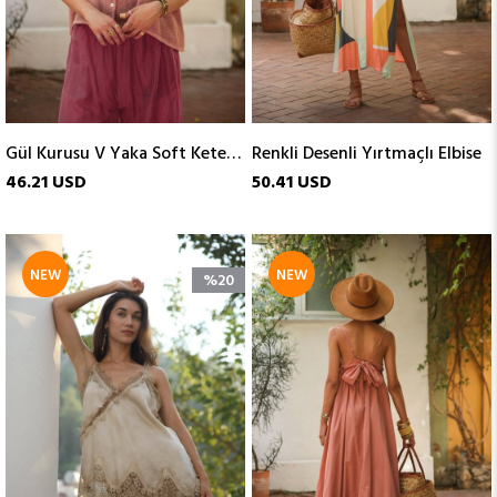
Gül Kurusu V Yaka Soft Keten Gömlek
Renkli Desenli Yırtmaçlı Elbise
46.21 USD
50.41 USD
NEW
NEW
%20
ITEM
ITEM