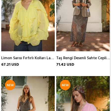
Limon Sarısı Fırfırlı Kolları Lastikli Gömlek
Taş Rengi Desenli Sahte Cepli Keten Ceket
67.21 USD
71.42 USD
NEW
NEW
ITEM
ITEM