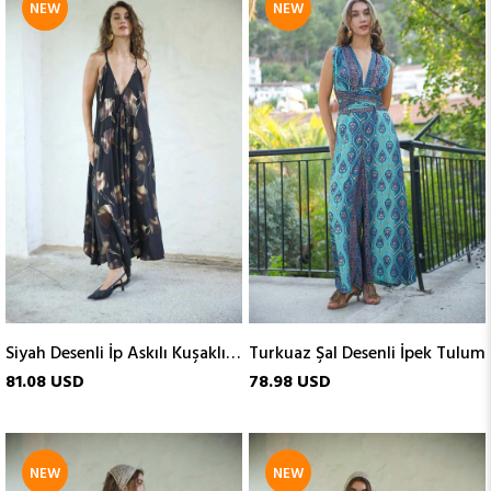
NEW
NEW
ITEM
ITEM
Siyah Desenli İp Askılı Kuşaklı İpek Elbise
Turkuaz Şal Desenli İpek Tulum
81.08 USD
78.98 USD
NEW
NEW