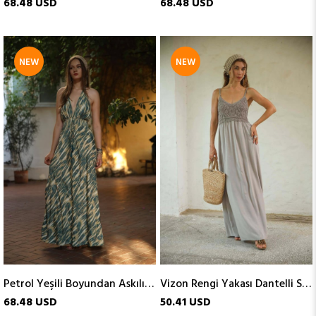
68.48 USD
68.48 USD
NEW
NEW
ITEM
ITEM
Petrol Yeşili Boyundan Askılı Gipeli İpek Elbise
Vizon Rengi Yakası Dantelli Sırtı Gipeli Askılı Elbise
68.48 USD
50.41 USD