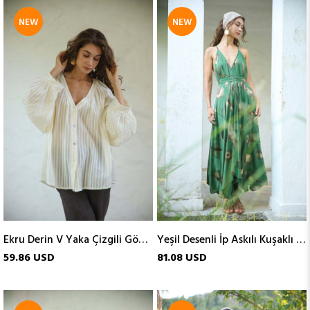
NEW
NEW
ITEM
ITEM
Ekru Derin V Yaka Çizgili Gömlek
Yeşil Desenli İp Askılı Kuşaklı İpek Elbise
59.86 USD
81.08 USD