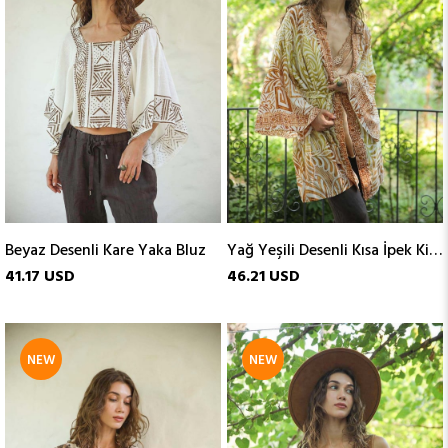
Beyaz Desenli Kare Yaka Bluz
Yağ Yeşili Desenli Kısa İpek Kimono
41.17 USD
46.21 USD
NEW
NEW
ITEM
ITEM