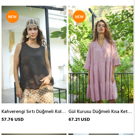
NEW
NEW
ITEM
ITEM
Kahverengi Sırtı Düğmeli Kolsuz Keten Bluz
Gül Kurusu Düğmeli Kısa Keten Elbise
57.76 USD
67.21 USD