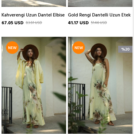
Kahverengi Uzun Dantel Elbise
Gold Rengi Dantelli Uzun Etek
67.05 USD
41.17 USD
83.81 USD
51.46 USD
NEW
NEW
%20
ITEM
ITEM