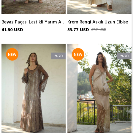
Beyaz Paçası Lastikli Yarım Astarlı Pantolon
Krem Rengi Askılı Uzun Elbise
41.80 USD
53.77 USD
67.21 USD
NEW
NEW
%20
%20
ITEM
ITEM