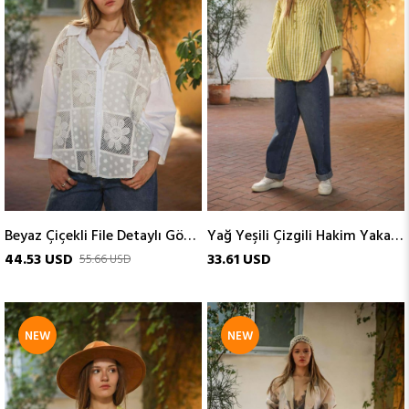
Beyaz Çiçekli File Detaylı Gömlek
Yağ Yeşili Çizgili Hakim Yaka Üç Düğmeli Gömlek
44.53 USD
33.61 USD
55.66 USD
NEW
NEW
ITEM
ITEM