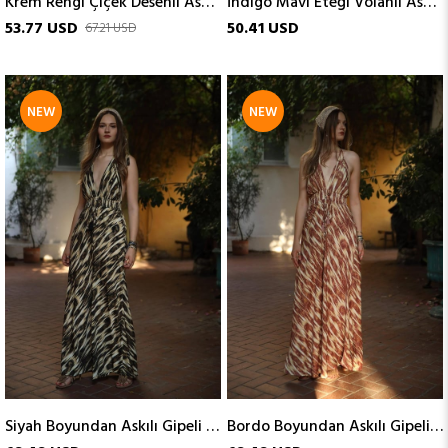
Krem Rengi Çiçek Desenli Askılı Mini Elbise
İndigo Mavi Eteği Volanlı Askılı Keten Elbise
53.77 USD
50.41 USD
67.21 USD
NEW
NEW
ITEM
ITEM
Siyah Boyundan Askılı Gipeli İpek Elbise
Bordo Boyundan Askılı Gipeli İpek Elbise